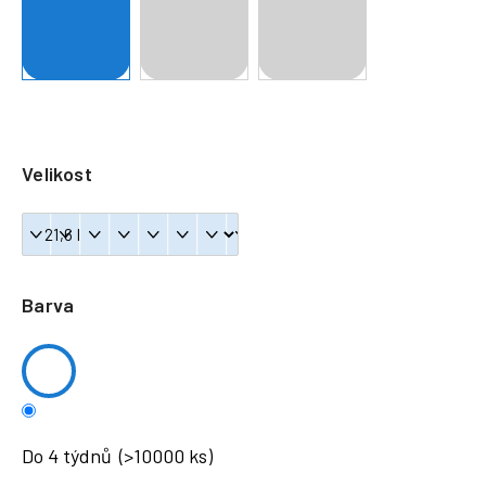
a
j
í
t
?
Velikost
HLEDAT
Barva
Do 4 týdnů
(>10000 ks)