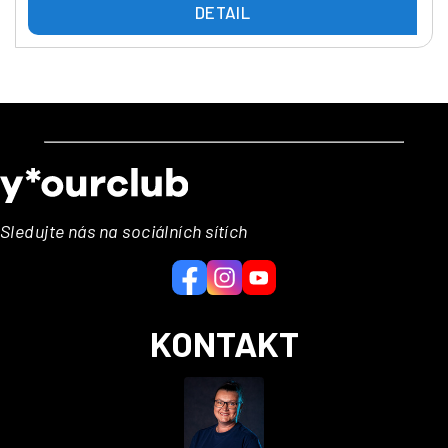
DETAIL
Z
á
p
a
Sledujte nás na sociálních sítích
t
í
KONTAKT