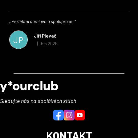
Perfektní domluva a spolupráce.
Jiří Plevač
JP
5.5.2025
|
Z
á
p
a
Sledujte nás na sociálních sítích
t
í
KONTAKT