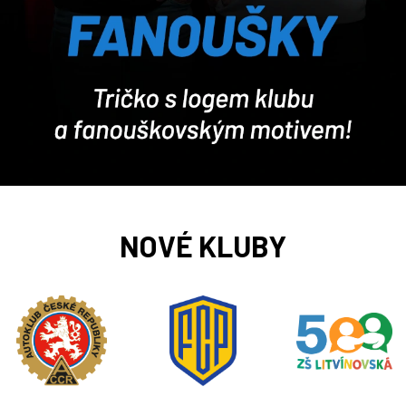
a
j
í
t
?
HLEDAT
NOVÉ KLUBY