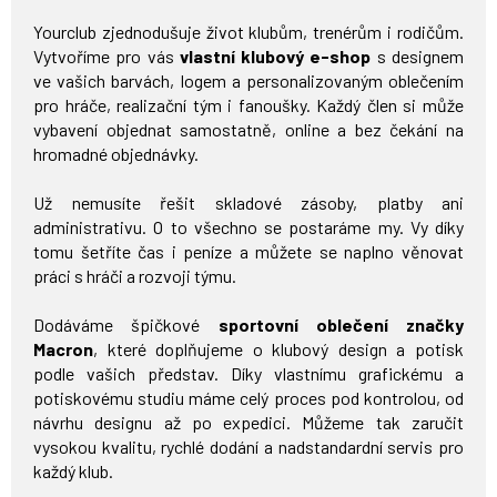
Yourclub zjednodušuje život klubům, trenérům i rodičům.
Vytvoříme pro vás
vlastní klubový e-shop
s designem
ve vašich barvách, logem a personalizovaným oblečením
pro hráče, realizační tým i fanoušky. Každý člen si může
vybavení objednat samostatně, online a bez čekání na
hromadné objednávky.
Už nemusíte řešit skladové zásoby, platby ani
administrativu. O to všechno se postaráme my. Vy díky
tomu šetříte čas i peníze a můžete se naplno věnovat
práci s hráči a rozvoji týmu.
Dodáváme špičkové
sportovní oblečení značky
Macron
, které doplňujeme o klubový design a potisk
podle vašich představ. Díky vlastnímu grafickému a
potiskovému studiu máme celý proces pod kontrolou, od
návrhu designu až po expedici. Můžeme tak zaručit
vysokou kvalitu, rychlé dodání a nadstandardní servis pro
každý klub.