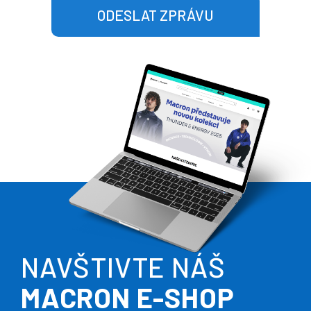
ODESLAT ZPRÁVU
NAVŠTIVTE NÁŠ
MACRON E-SHOP