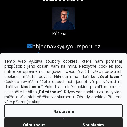
Růžena
objednavky@yoursport.cz
+420 224 250 000
Tento web využívá soubory cookies, které nám pomáhají
přizpůsobit jeho obsah Vám na míru. Nezbytné cookies jsou
nutné ke správnému fungování webu. Využití všech ostatních
MENU
cookies můžete povolit kliknutím na tlačítko „
Souhlasím
“.
Cookies rovněž můžete odsouhlasit jednotlivě po kliknutí na
tlačítko „
Nastavení
“. Pokud volitelné cookies povolit nechcete,
INFORMACE PRO VÁS
stiskněte tlačítko „
Odmítnout
“. Kdyby vás cookies zajímaly více,
můžete si o nich přečíst v dokumentu
Zásady cookies.
Přejeme
KDE NÁS NAJDETE
vám příjemný nákup!
Nastavení
Vytvořil Shoptet
Odmítnout
Souhlasím
Copyright 2026
yourclub.cz
. Všechna práva