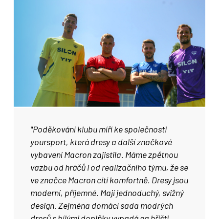
"Poděkování klubu míří ke společnosti
yoursport, která dresy a další značkové
vybavení Macron zajistila. Máme zpětnou
vazbu od hráčů i od realizačního týmu, že se
ve značce Macron cítí komfortně. Dresy jsou
moderní, příjemné. Mají jednoduchý, svižný
design. Zejména domácí sada modrých
dresů s bílými doplňky vypadá na hřišti