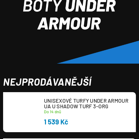
a
j
í
t
?
NEJPRODÁVANĚJŠÍ
HLEDAT
UNISEXOVÉ TURFY UNDER ARMOUR
UA U SHADOW TURF 3-ORG
Do 14 dnů
1 539 Kč