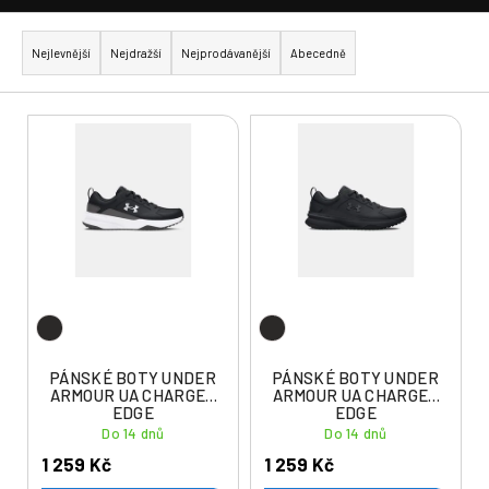
Ř
a
Nejlevnější
Nejdražší
Nejprodávanější
Abecedně
z
e
V
n
ý
í
p
p
i
r
s
o
p
d
r
u
o
k
d
t
u
PÁNSKÉ BOTY UNDER
PÁNSKÉ BOTY UNDER
ů
ARMOUR UA CHARGED
ARMOUR UA CHARGED
k
EDGE
EDGE
t
Do 14 dnů
Do 14 dnů
ů
1 259 Kč
1 259 Kč