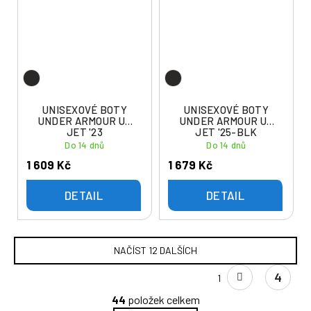
UNISEXOVÉ BOTY
UNISEXOVÉ BOTY
UNDER ARMOUR UA
UNDER ARMOUR UA
JET '23
JET '25-BLK
Do 14 dnů
Do 14 dnů
1 609 Kč
1 679 Kč
DETAIL
DETAIL
NAČÍST 12 DALŠÍCH
S
4
1
t
O
r
44
položek celkem
v
á