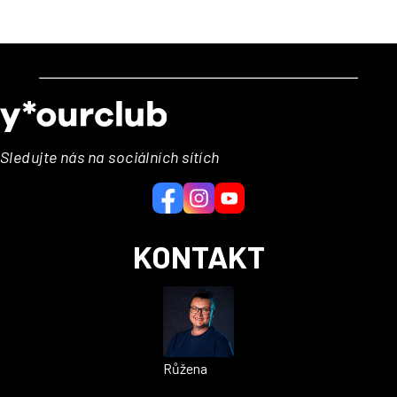
Z
á
p
a
Sledujte nás na sociálních sítích
t
í
KONTAKT
Růžena