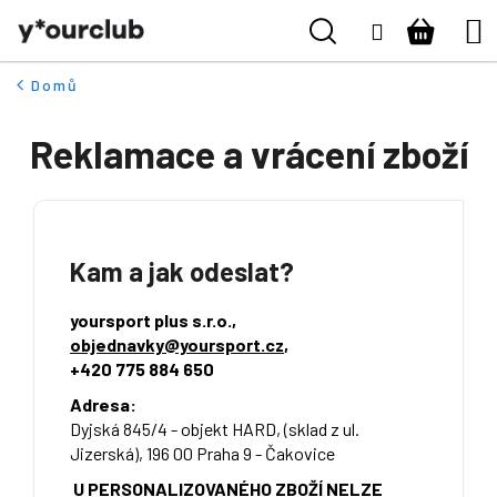
K
Přejít
Hledat
Nákupn
M
Naše kluby
Přihlášení
na
o
ZPĚT
ZPĚT
obsah
š
košík
Vše pro fanoušky
Domů
í
C
k
Reklamace a vrácení zboží
Boty
o
p
o
Pro kluby
t
ř
Kontakt
Kam a jak odeslat?
e
b
Přihlásit se
yoursport plus s.r.o.,
objednavky@yoursport.cz
,
u
+420 775 884 650
j
+420 224 250 000
e
Adresa:
(Po-Pá 9:00 - 16:00 hod.)
Dyjská 845/4 - objekt HARD, (sklad z ul.
t
Jizerská), 196 00 Praha 9 - Čakovice
e
U PERSONALIZOVANÉHO ZBOŽÍ NELZE
n