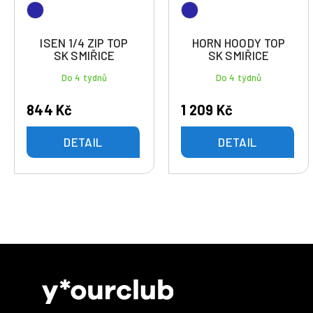
ISEN 1/4 ZIP TOP
HORN HOODY TOP
SK SMIŘICE
SK SMIŘICE
Do 4 týdnů
Do 4 týdnů
844 Kč
1 209 Kč
DETAIL
DETAIL
Z
á