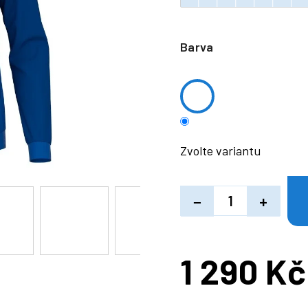
Barva
Zvolte variantu
−
+
1 290 Kč
Měrná
cena: