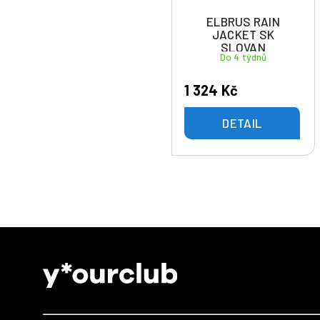
ELBRUS RAIN
JACKET SK
SLOVAN
Do 4 týdnů
PODĚBRADY
1 324 Kč
DETAIL
Z
á
p
a