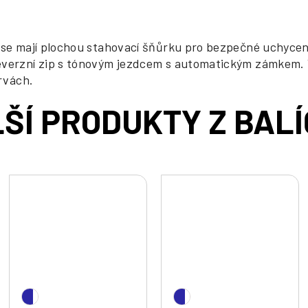
ase mají plochou stahovací šňůrku pro bezpečné uchycení
everzní zip s tónovým jezdcem s automatickým zámkem. Vl
arvách.