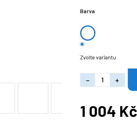
Barva
Zvolte variantu
−
+
1 004 K
Měrná
cena: