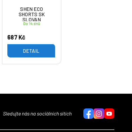
SHEN ECO
SHORTS SK
SLOVAN
Do 14 dnů
PODĚBRADY
687 Kč
DETAIL
Sledujte nás na sociálních sítích