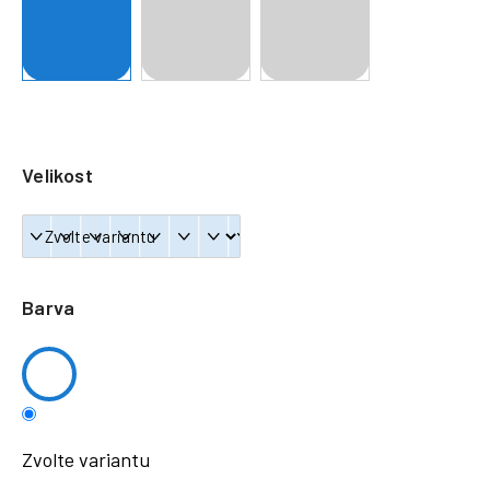
a
j
í
t
?
Velikost
HLEDAT
Barva
Zvolte variantu