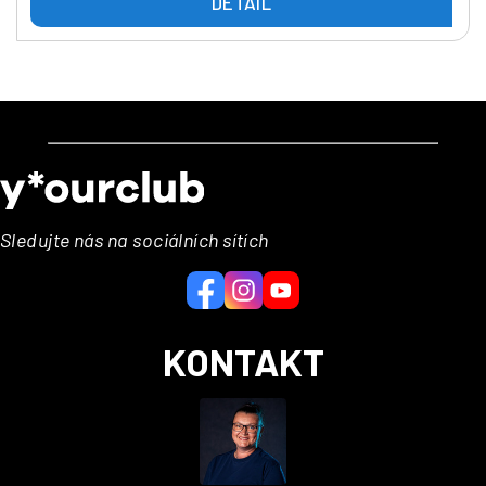
DETAIL
Z
á
p
a
Sledujte nás na sociálních sítích
t
í
KONTAKT