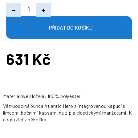
−
+
631 Kč
Měrná
cena:
Materiálové složení: 100% polyester
Větruodolná bunda Atlantic Hero s integrovanou kapucí s
límcem, bočními kapsami na zip a elastickými manžetami. K
dispozici v několika