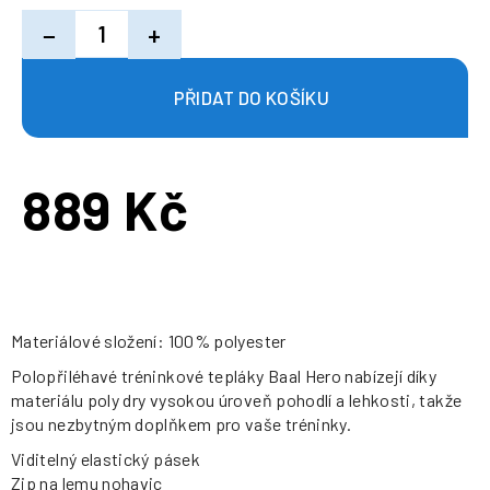
−
+
889 Kč
Měrná
cena:
Materiálové složení: 100% polyester
Polopřiléhavé tréninkové tepláky Baal Hero nabízejí díky
materiálu poly dry vysokou úroveň pohodlí a lehkosti, takže
jsou nezbytným doplňkem pro vaše tréninky.
Viditelný elastický pásek
Zip na lemu nohavic