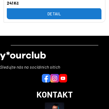
241 Kč
DETAIL
Z
á
p
a
Sledujte nás na sociálních sítích
t
í
KONTAKT