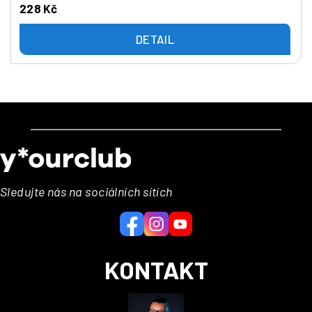
228 Kč
DETAIL
Z
á
p
a
Sledujte nás na sociálních sítích
t
í
KONTAKT