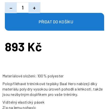
−
+
893 Kč
Měrná
cena:
Materiálové složení: 100% polyester
Polopřiléhavé tréninkové tepláky Baal Hero nabízejí díky
materiálu poly dry vysokou úroveň pohodlí a lehkosti, takže
jsou nezbytným doplňkem pro vaše tréninky.
Viditelný elastický pásek
Zip na lemu nohavic