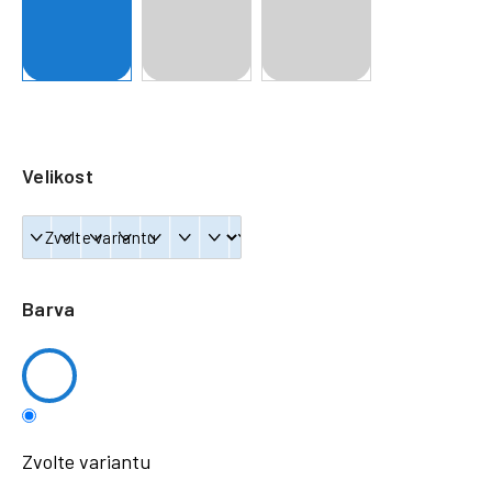
a
j
í
t
?
Velikost
HLEDAT
Barva
Zvolte variantu