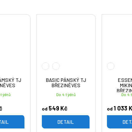
ÁMSKÝ TJ
BASIC PÁNSKÝ TJ
ESSE
INĚVES
BŘEZINĚVES
MIKI
BŘEZI
 týdnů
Do 4 týdnů
Do 4 
č
549 Kč
1 033 
od
od
TAIL
DETAIL
DET