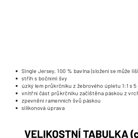
Single Jersey, 100 % bavlna (složení se může li
střih s bočními švy
úzký lem průkrčníku z žebrového úpletu 1:1 s 5
vnitřní část průkrčníku začištěna páskou z vr
zpevnění ramenních švů páskou
silikonová úprava