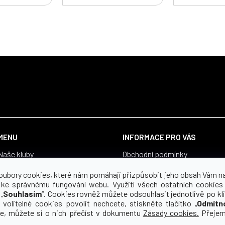
MENU
INFORMACE PRO VÁS
Naše kluby
Obchodní podmínky
Vše pro fanoušky
Zásady zpracování osobních ú
oubory cookies, které nám pomáhají přizpůsobit jeho obsah Vám n
Boty
Souhlas se zpracováním osobn
 ke správnému fungování webu. Využití všech ostatních cookies
„
Souhlasím
“. Cookies rovněž můžete odsouhlasit jednotlivě po kli
Proč yourclub
Reklamace a vrácení zboží
 volitelné cookies povolit nechcete, stiskněte tlačítko „
Odmítn
O koho se staráme
Pro média
ce, můžete si o nich přečíst v dokumentu
Zásady cookies.
Přejem