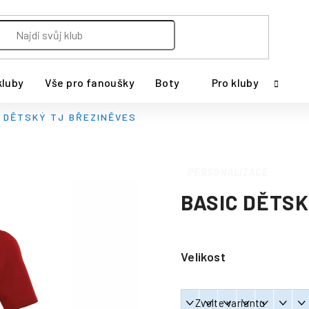
kluby
Vše pro fanoušky
Boty
Pro kluby
C DĚTSKÝ TJ BŘEZINĚVES
PERSONALIZACE
BASIC DĚTSK
Velikost