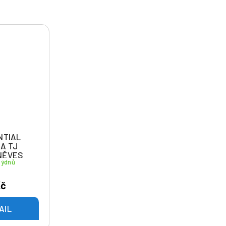
NTIAL
NA TJ
NĚVES
týdnů
Kč
AIL