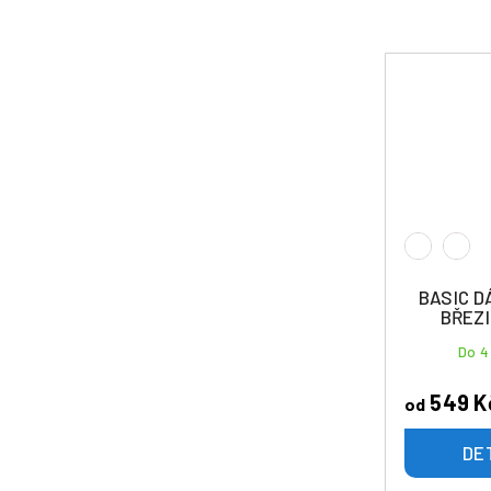
BASIC D
BŘEZ
Do 4
549 K
od
DE