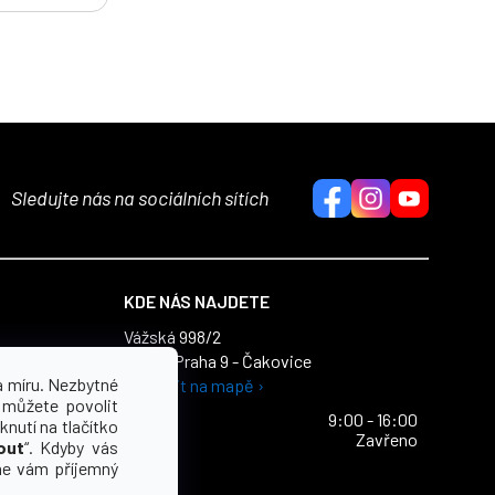
Sledujte nás na sociálních sítích
KDE NÁS NAJDETE
Vážská 998/2
196 00 Praha 9 - Čakovice
dajů
a míru. Nezbytné
Zobrazit na mapě ›
ích údajů
 můžete povolit
Po - Pa
9:00 - 16:00
knutí na tlačítko
So - Ne
Zavřeno
out
“. Kdyby vás
e vám příjemný