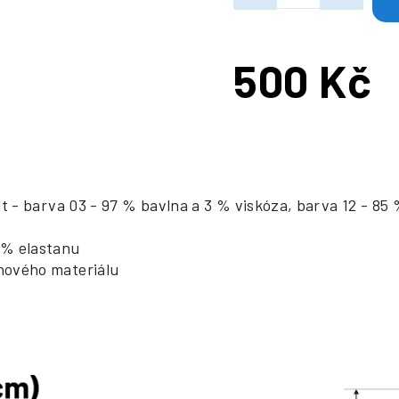
500 Kč
Měrná
cena:
šit - barva 03 - 97 % bavlna a 3 % viskóza, barva 12 - 85
 % elastanu
chového materiálu