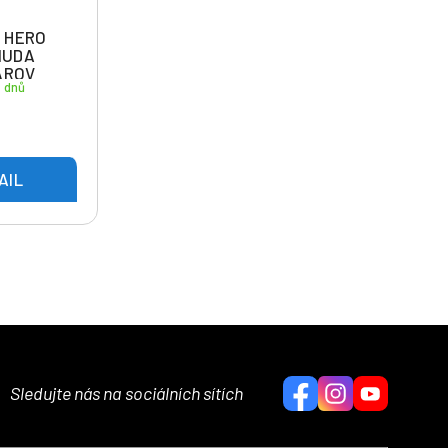
 HERO
MUDA
ÁROV
4 dnů
AIL
Sledujte nás na sociálních sítích