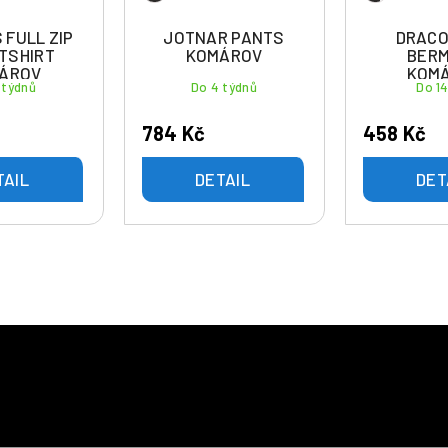
 FULL ZIP
JOTNAR PANTS
DRACO
TSHIRT
KOMÁROV
BER
ÁROV
KOM
 týdnů
Do 4 týdnů
Do 1
784 Kč
458 Kč
TAIL
DETAIL
DET