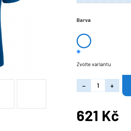
Barva
Zvolte variantu
−
+
621 Kč
Měrná
cena: