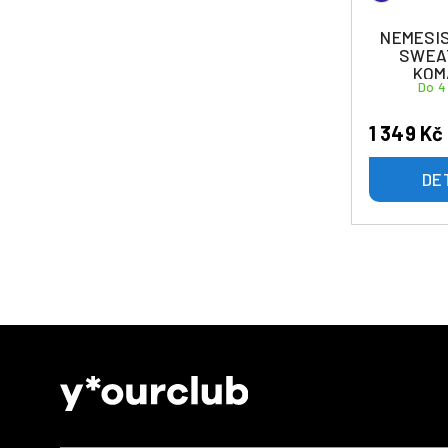
NEMESIS
SWEA
KOM
Do 4
1 349 Kč
DE
Z
á
p