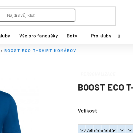
kluby
Vše pro fanoušky
Boty
Pro kluby
BOOST ECO T-SHIRT KOMÁROV
PERSONALIZACE
BOOST ECO 
Velikost