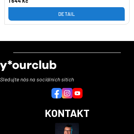
1 644 Kč
DETAIL
Z
á
p
a
Sledujte nás na sociálních sítích
t
í
KONTAKT