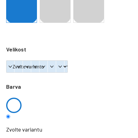
a
j
í
t
?
Velikost
HLEDAT
Barva
Zvolte variantu