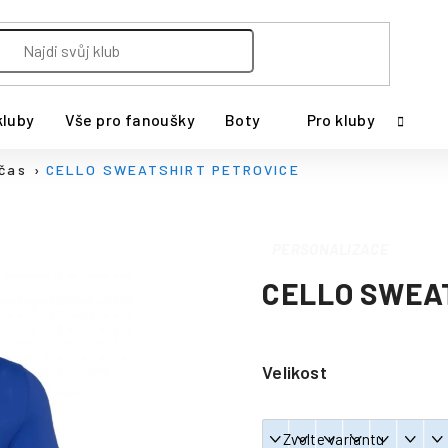
kluby
Vše pro fanoušky
Boty
Pro kluby
 čas
CELLO SWEATSHIRT PETROVICE
PERSONALIZACE
CELLO SWEA
Velikost