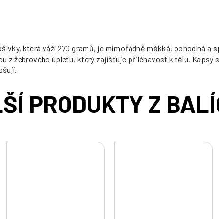
šívky, která váží 270 gramů, je mimořádně měkká, pohodlná a spo
sou z žebrového úpletu, který zajišťuje přiléhavost k tělu. Kaps
pšují.