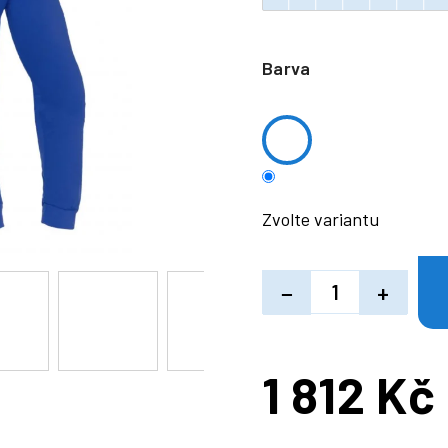
Barva
Zvolte variantu
−
+
1 812 Kč
Měrná
cena: