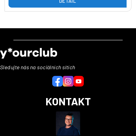
DETAIL
Z
á
p
a
Sledujte nás na sociálních sítích
t
í
KONTAKT