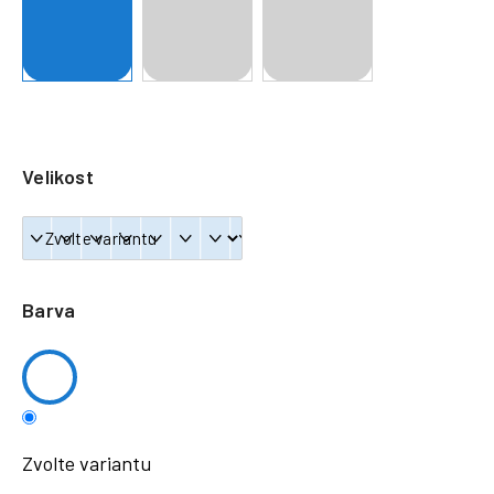
a
j
í
t
?
Velikost
HLEDAT
Barva
Zvolte variantu