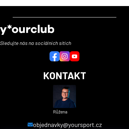
Z
á
p
a
Sledujte nás na sociálních sítích
t
í
KONTAKT
Růžena
objednavky@yoursport.cz