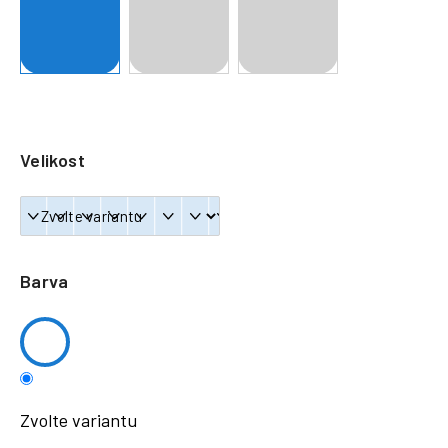
a
j
í
t
?
Velikost
HLEDAT
Barva
Zvolte variantu