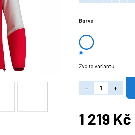
Barva
Zvolte variantu
−
+
1 219 Kč
Měrná
cena: