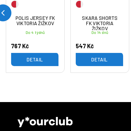
POLIS JERSEY FK
SKARA SHORTS
VIKTORIA ŽIŽKOV
FK VIKTORIA
ŽIŽKOV
Do 4 týdnů
Do 14 dnů
767 Kč
547 Kč
DETAIL
DETAIL
Z
á