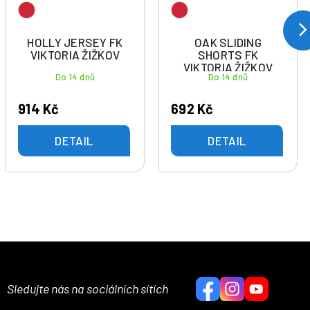
HOLLY JERSEY FK
OAK SLIDING
VIKTORIA ŽIŽKOV
SHORTS FK
VIKTORIA ŽIŽKOV
Do 14 dnů
Do 14 dnů
914 Kč
692 Kč
DETAIL
DETAIL
Sledujte nás na sociálních sítích