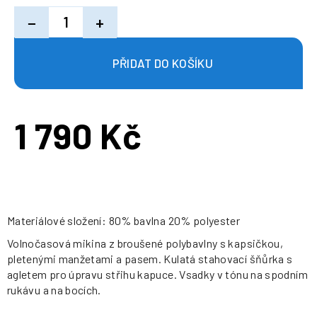
−
+
1 790 Kč
Měrná
cena:
Materiálové složení: 80% bavlna 20% polyester
Volnočasová mikina z broušené polybavlny s kapsičkou,
pletenými manžetami a pasem. Kulatá stahovací šňůrka s
agletem pro úpravu střihu kapuce. Vsadky v tónu na spodním
rukávu a na bocích.