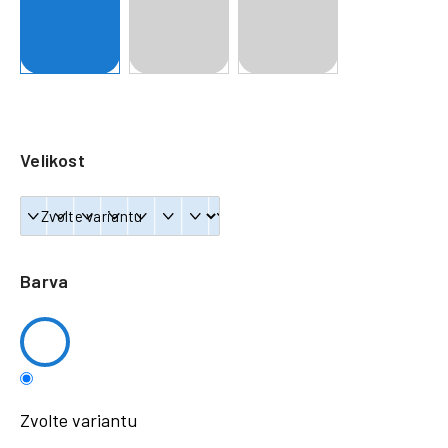
a
j
í
t
?
Velikost
HLEDAT
Barva
Zvolte variantu