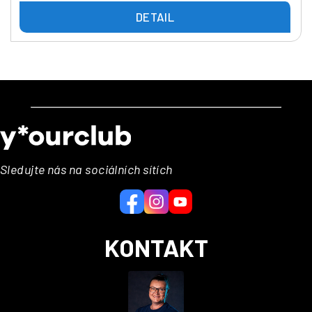
DETAIL
Z
á
p
a
Sledujte nás na sociálních sítích
t
í
KONTAKT