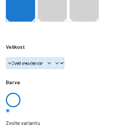
a
j
í
t
?
Velikost
HLEDAT
Barva
Zvolte variantu