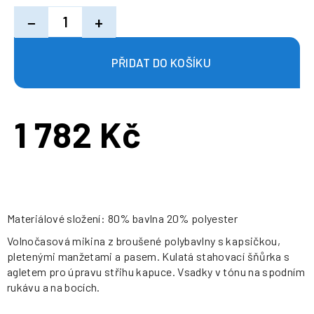
−
+
1 782 Kč
Měrná
cena:
Materiálové složení: 80% bavlna 20% polyester
Volnočasová mikina z broušené polybavlny s kapsičkou,
pletenými manžetami a pasem. Kulatá stahovací šňůrka s
agletem pro úpravu střihu kapuce. Vsadky v tónu na spodním
rukávu a na bocích.