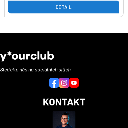
DETAIL
Z
á
p
a
Sledujte nás na sociálních sítích
t
í
KONTAKT