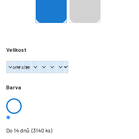
a
j
í
t
?
Velikost
HLEDAT
Barva
Do 14 dnů
(3140 ks)