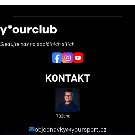
Z
á
p
a
Sledujte nás na sociálních sítích
t
í
KONTAKT
Růžena
objednavky@yoursport.cz