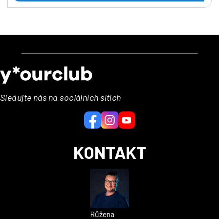
Z
á
p
a
Sledujte nás na sociálních sítích
t
í
KONTAKT
Růžena