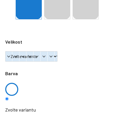
a
j
í
t
?
Velikost
HLEDAT
Barva
Zvolte variantu