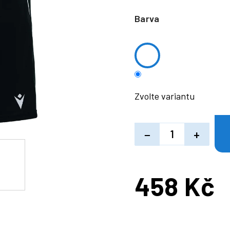
Barva
Zvolte variantu
−
+
458 Kč
Měrná
cena: