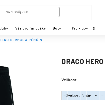
kluby
Vše pro fanoušky
Boty
Pro kluby
HERO BERMUDA PĚNČÍN
DRACO HERO
Velikost