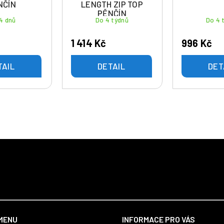
NČÍN
LENGTH ZIP TOP
PĚNČÍN
4 dnů
Do 4 týdnů
Do 4 
1 414 Kč
996 Kč
TAIL
DETAIL
DET
MENU
INFORMACE PRO VÁS