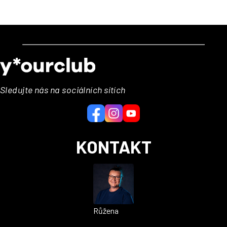
Z
á
p
a
Sledujte nás na sociálních sítích
t
í
KONTAKT
Růžena