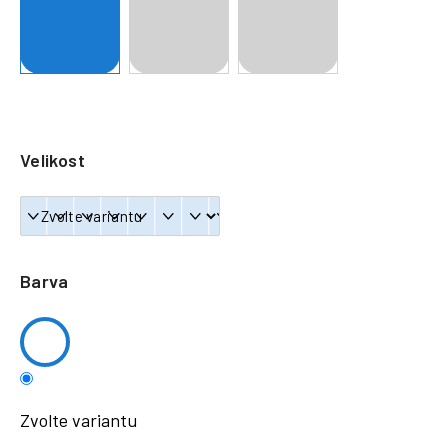
a
j
í
t
?
Velikost
HLEDAT
Barva
Zvolte variantu