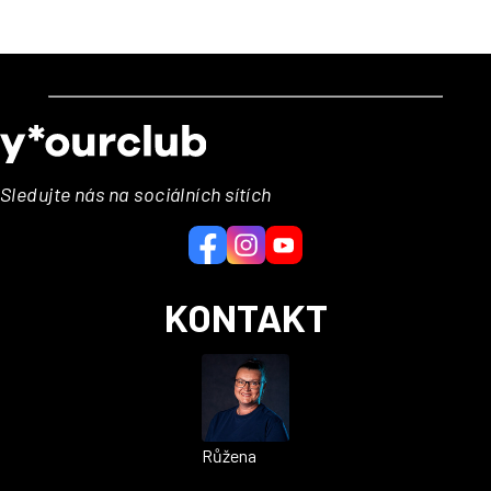
Z
á
p
a
Sledujte nás na sociálních sítích
t
í
KONTAKT
Růžena