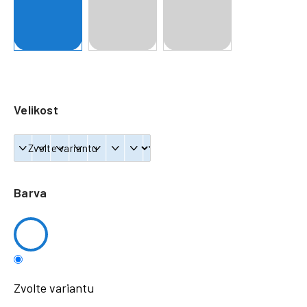
a
j
í
t
?
Velikost
HLEDAT
Barva
Zvolte variantu