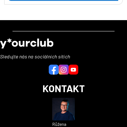
Z
á
p
a
Sledujte nás na sociálních sítích
t
í
KONTAKT
Růžena