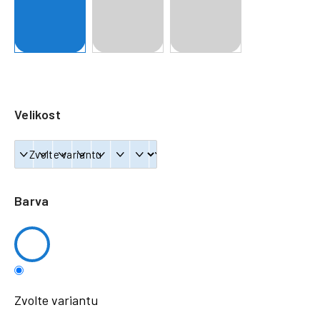
a
j
í
t
?
Velikost
HLEDAT
Barva
Zvolte variantu