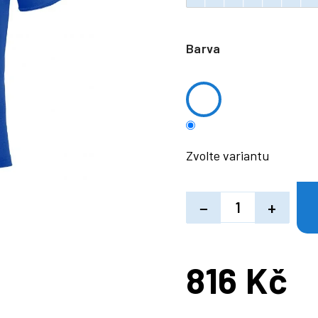
Barva
Zvolte variantu
−
+
816 Kč
Měrná
cena: