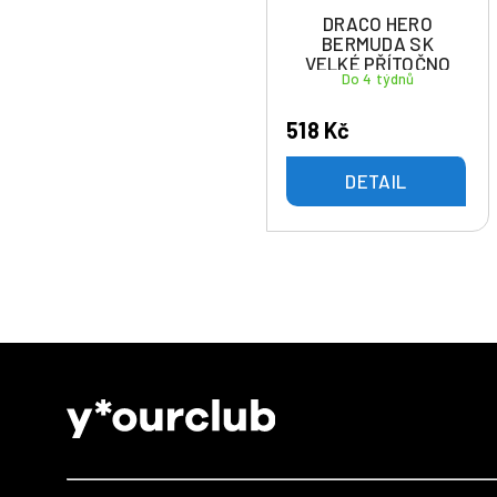
DRACO HERO
BERMUDA SK
VELKÉ PŘÍTOČNO
Do 4 týdnů
518 Kč
DETAIL
Z
á
p
a