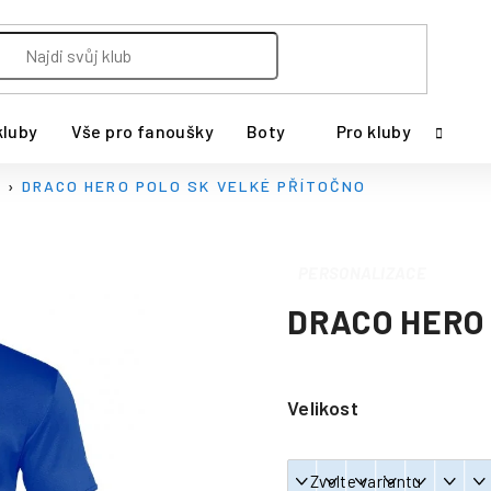
kluby
Vše pro fanoušky
Boty
Pro kluby
a
DRACO HERO POLO SK VELKÉ PŘÍTOČNO
PERSONALIZACE
DRACO HERO 
Velikost