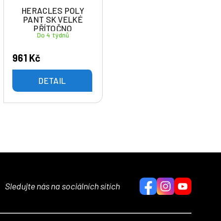
HERACLES POLY
PANT SK VELKÉ
PŘÍTOČNO
Do 4 týdnů
961 Kč
DETAIL
Sledujte nás na sociálních sítích