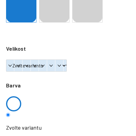
a
j
í
t
?
Velikost
HLEDAT
Barva
Zvolte variantu