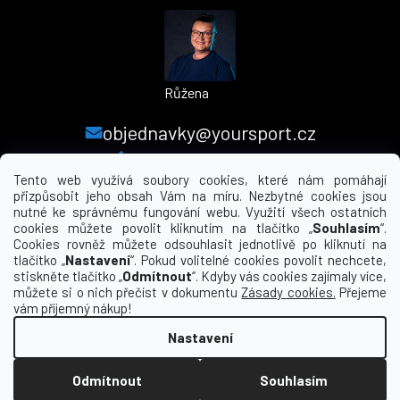
Růžena
objednavky@yoursport.cz
+420 224 250 000
Tento web využívá soubory cookies, které nám pomáhají
přizpůsobit jeho obsah Vám na míru. Nezbytné cookies jsou
nutné ke správnému fungování webu. Využití všech ostatních
MENU
cookies můžete povolit kliknutím na tlačítko „
Souhlasím
“.
Cookies rovněž můžete odsouhlasit jednotlivě po kliknutí na
tlačítko „
Nastavení
“. Pokud volitelné cookies povolit nechcete,
INFORMACE PRO VÁS
stiskněte tlačítko „
Odmítnout
“. Kdyby vás cookies zajímaly více,
můžete si o nich přečíst v dokumentu
Zásady cookies.
Přejeme
KDE NÁS NAJDETE
vám příjemný nákup!
Nastavení
Vytvořil Shoptet
Odmítnout
Souhlasím
Copyright 2026
yourclub.cz
. Všechna práva