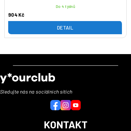
Do 4 týdnů
904 Kč
DETAIL
Z
á
p
a
Sledujte nás na sociálních sítích
t
í
KONTAKT