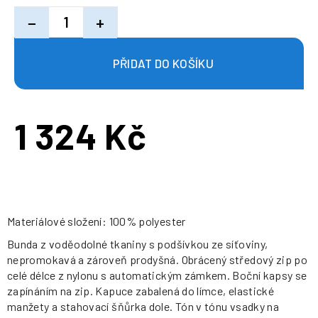
−
+
1 324 Kč
Měrná
cena:
Materiálové složení: 100% polyester
Bunda z voděodolné tkaniny s podšívkou ze síťoviny,
nepromokavá a zároveň prodyšná. Obrácený středový zip po
celé délce z nylonu s automatickým zámkem. Boční kapsy se
zapínáním na zip. Kapuce zabalená do límce, elastické
manžety a stahovací šňůrka dole. Tón v tónu vsadky na