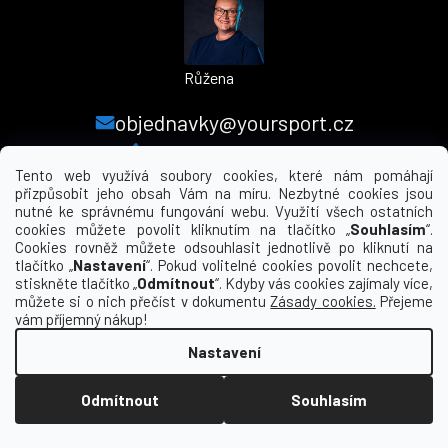
Růžena
objednavky@yoursport.cz
+420 224 250 000
Tento web využívá soubory cookies, které nám pomáhají
přizpůsobit jeho obsah Vám na míru. Nezbytné cookies jsou
nutné ke správnému fungování webu. Využití všech ostatních
MENU
cookies můžete povolit kliknutím na tlačítko „
Souhlasím
“.
Cookies rovněž můžete odsouhlasit jednotlivě po kliknutí na
tlačítko „
Nastavení
“. Pokud volitelné cookies povolit nechcete,
INFORMACE PRO VÁS
stiskněte tlačítko „
Odmítnout
“. Kdyby vás cookies zajímaly více,
můžete si o nich přečíst v dokumentu
Zásady cookies.
Přejeme
KDE NÁS NAJDETE
vám příjemný nákup!
Nastavení
Vytvořil Shoptet
Odmítnout
Souhlasím
Copyright 2026
yourclub.cz
. Všechna práva
vyhrazena.
Upravit nastavení cookies