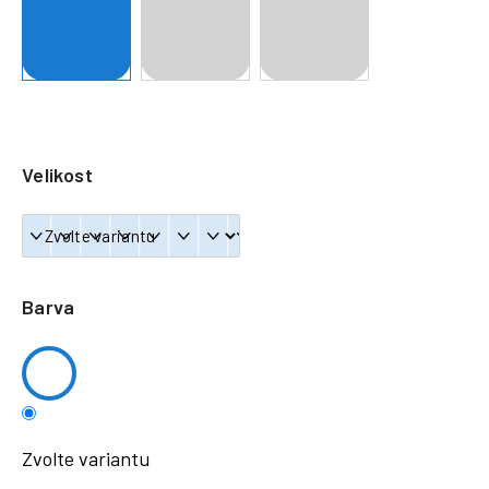
a
j
í
t
?
Velikost
HLEDAT
Barva
Zvolte variantu