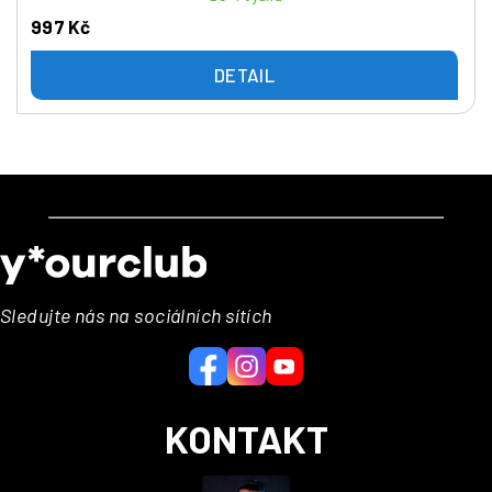
997 Kč
DETAIL
Z
á
p
a
Sledujte nás na sociálních sítích
t
í
KONTAKT