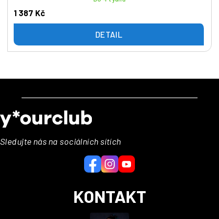
1 387 Kč
DETAIL
Z
á
p
a
Sledujte nás na sociálních sítích
t
í
KONTAKT