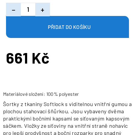
−
+
661 Kč
Měrná
cena:
Materiálové složení: 100% polyester
Šortky z tkaniny Softlock s viditelnou vnitřní gumou a
plochou stahovací šňůrkou. Jsou vybaveny dvěma
praktickými bočními kapsami se síťovaným kapsovým
sáčkem. Vložky ze síťoviny na vnitřní straně nohavic
pro lepší prodyšnost a boční rozparky pro snadný