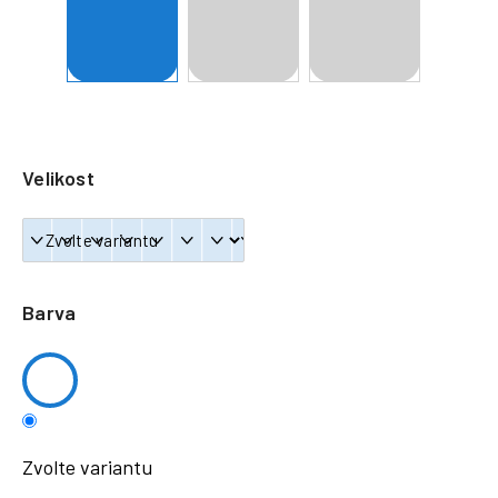
a
j
í
t
?
Velikost
HLEDAT
Barva
Zvolte variantu