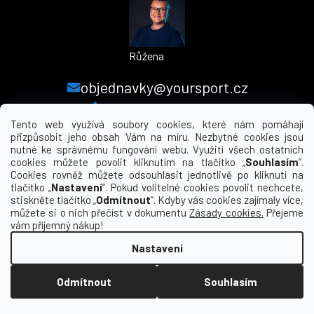
Růžena
objednavky@yoursport.cz
+420 224 250 000
Tento web využívá soubory cookies, které nám pomáhají
přizpůsobit jeho obsah Vám na míru. Nezbytné cookies jsou
nutné ke správnému fungování webu. Využití všech ostatních
MENU
cookies můžete povolit kliknutím na tlačítko „
Souhlasím
“.
Cookies rovněž můžete odsouhlasit jednotlivě po kliknutí na
tlačítko „
Nastavení
“. Pokud volitelné cookies povolit nechcete,
INFORMACE PRO VÁS
stiskněte tlačítko „
Odmítnout
“. Kdyby vás cookies zajímaly více,
můžete si o nich přečíst v dokumentu
Zásady cookies.
Přejeme
KDE NÁS NAJDETE
vám příjemný nákup!
Nastavení
Vytvořil Shoptet
Odmítnout
Souhlasím
Copyright 2026
yourclub.cz
. Všechna práva
vyhrazena.
Upravit nastavení cookies