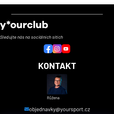
Z
á
p
a
Sledujte nás na sociálních sítích
t
í
KONTAKT
Růžena
objednavky@yoursport.cz