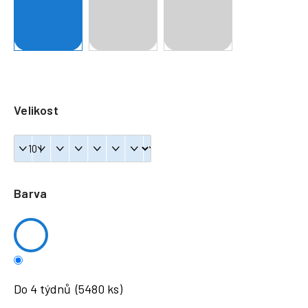
a
j
í
t
?
Velikost
HLEDAT
Barva
Do 4 týdnů
(5480 ks)