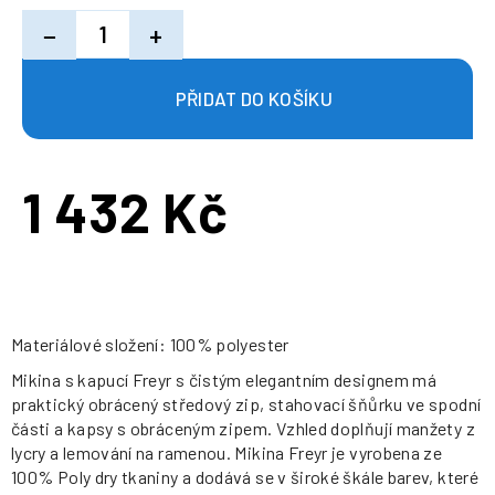
−
+
1 432 Kč
Měrná
cena:
Materiálové složení: 100% polyester
Mikina s kapucí Freyr s čistým elegantním designem má
praktický obrácený středový zip, stahovací šňůrku ve spodní
části a kapsy s obráceným zipem. Vzhled doplňují manžety z
lycry a lemování na ramenou. Mikina Freyr je vyrobena ze
100% Poly dry tkaniny a dodává se v široké škále barev, které