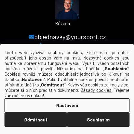
Růžena
objednavky@yoursport.cz
+420 224 250 000
Tento web využívá soubory cookies, které nám pomáhají
přizpůsobit jeho obsah Vám na míru. Nezbytné cookies jsou
nutné ke správnému fungování webu. Využití všech ostatních
MENU
cookies můžete povolit kliknutím na tlačítko „
Souhlasím
“.
Cookies rovněž můžete odsouhlasit jednotlivě po kliknutí na
tlačítko „
Nastavení
“. Pokud volitelné cookies povolit nechcete,
INFORMACE PRO VÁS
stiskněte tlačítko „
Odmítnout
“. Kdyby vás cookies zajímaly více,
můžete si o nich přečíst v dokumentu
Zásady cookies.
Přejeme
KDE NÁS NAJDETE
vám příjemný nákup!
Nastavení
Vytvořil Shoptet
Odmítnout
Souhlasím
Copyright 2026
yourclub.cz
. Všechna práva
vyhrazena.
Upravit nastavení cookies