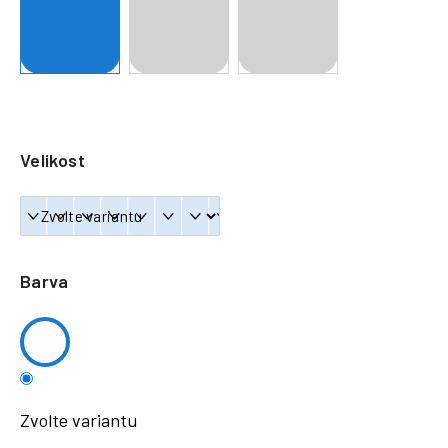
a
j
í
t
?
Velikost
HLEDAT
Barva
Zvolte variantu