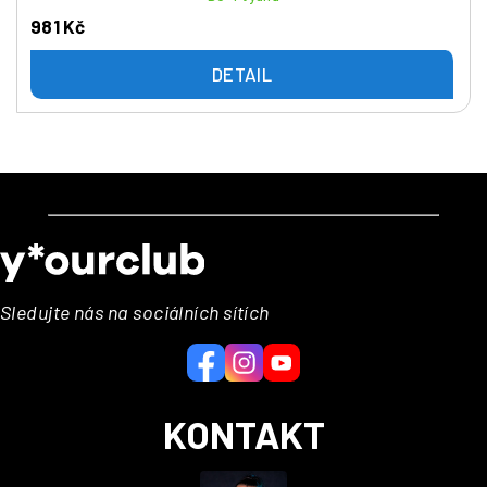
981 Kč
DETAIL
Z
á
p
a
Sledujte nás na sociálních sítích
t
í
KONTAKT