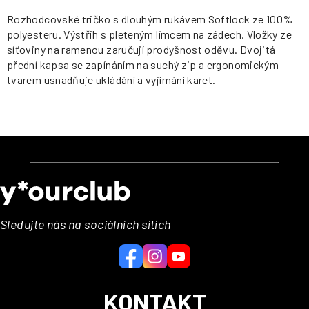
Rozhodcovské tričko s dlouhým rukávem Softlock ze 100%
polyesteru. Výstřih s pleteným límcem na zádech. Vložky ze
síťoviny na ramenou zaručují prodyšnost oděvu. Dvojitá
přední kapsa se zapínáním na suchý zip a ergonomickým
tvarem usnadňuje ukládání a vyjímání karet.
Z
á
p
a
Sledujte nás na sociálních sítích
t
í
KONTAKT