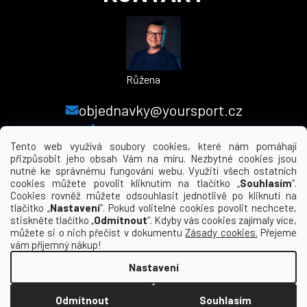
Růžena
objednavky@yoursport.cz
+420 224 250 000
Tento web využívá soubory cookies, které nám pomáhají
přizpůsobit jeho obsah Vám na míru. Nezbytné cookies jsou
nutné ke správnému fungování webu. Využití všech ostatních
MENU
cookies můžete povolit kliknutím na tlačítko „
Souhlasím
“.
Cookies rovněž můžete odsouhlasit jednotlivě po kliknutí na
tlačítko „
Nastavení
“. Pokud volitelné cookies povolit nechcete,
INFORMACE PRO VÁS
stiskněte tlačítko „
Odmítnout
“. Kdyby vás cookies zajímaly více,
můžete si o nich přečíst v dokumentu
Zásady cookies.
Přejeme
KDE NÁS NAJDETE
vám příjemný nákup!
Nastavení
Vytvořil Shoptet
Odmítnout
Souhlasím
Copyright 2026
yourclub.cz
. Všechna práva