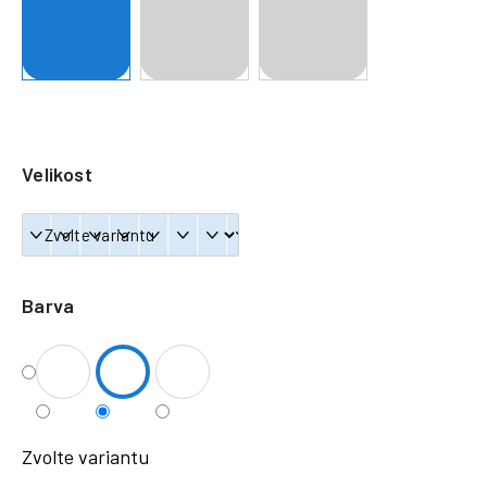
a
j
í
t
?
Velikost
HLEDAT
Barva
Zvolte variantu