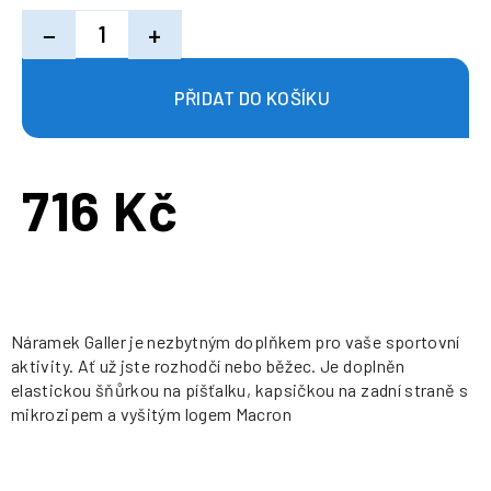
−
+
716 Kč
Měrná
cena:
Náramek Galler je nezbytným doplňkem pro vaše sportovní
aktivity. Ať už jste rozhodčí nebo běžec. Je doplněn
elastickou šňůrkou na píšťalku, kapsičkou na zadní straně s
mikrozipem a vyšitým logem Macron