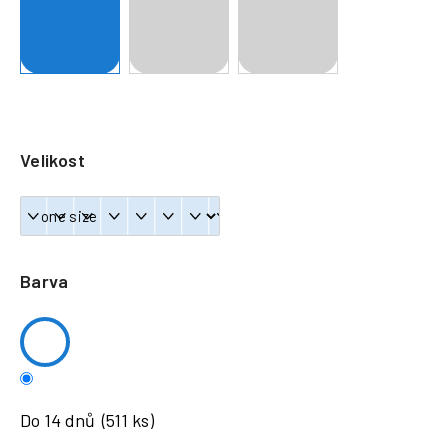
a
j
í
t
?
Velikost
HLEDAT
Barva
Do 14 dnů
(511 ks)