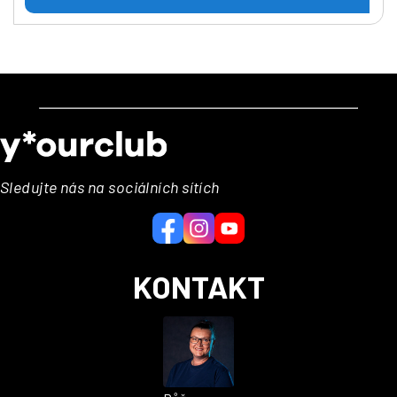
Z
á
p
a
Sledujte nás na sociálních sítích
t
í
KONTAKT