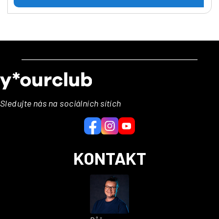
Z
á
p
a
Sledujte nás na sociálních sítích
t
í
KONTAKT