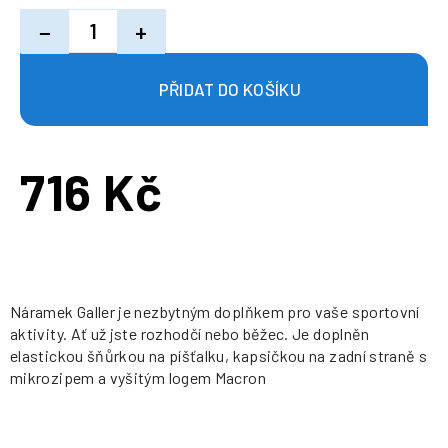
−
+
716 Kč
Měrná
cena:
Náramek Galler je nezbytným doplňkem pro vaše sportovní
aktivity. Ať už jste rozhodčí nebo běžec. Je doplněn
elastickou šňůrkou na píšťalku, kapsičkou na zadní straně s
mikrozipem a vyšitým logem Macron