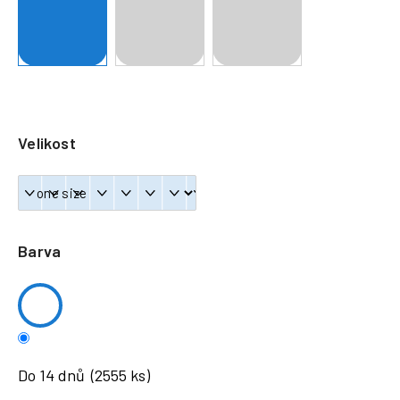
a
j
í
t
?
Velikost
HLEDAT
Barva
Do 14 dnů
(2555 ks)