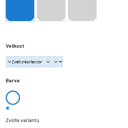
a
j
í
t
?
Velikost
HLEDAT
Barva
Zvolte variantu