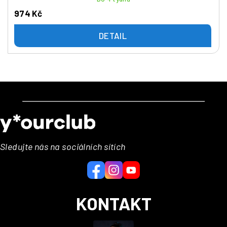
974 Kč
DETAIL
Z
á
p
a
Sledujte nás na sociálních sítích
t
í
KONTAKT