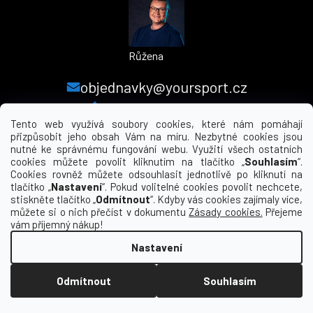
Růžena
objednavky@yoursport.cz
+420 224 250 000
Tento web využívá soubory cookies, které nám pomáhají
přizpůsobit jeho obsah Vám na míru. Nezbytné cookies jsou
nutné ke správnému fungování webu. Využití všech ostatních
MENU
cookies můžete povolit kliknutím na tlačítko „
Souhlasím
“.
Cookies rovněž můžete odsouhlasit jednotlivě po kliknutí na
tlačítko „
Nastavení
“. Pokud volitelné cookies povolit nechcete,
INFORMACE PRO VÁS
stiskněte tlačítko „
Odmítnout
“. Kdyby vás cookies zajímaly více,
můžete si o nich přečíst v dokumentu
Zásady cookies.
Přejeme
KDE NÁS NAJDETE
vám příjemný nákup!
Nastavení
Vytvořil Shoptet
Odmítnout
Souhlasím
Copyright 2026
yourclub.cz
. Všechna práva
vyhrazena.
Upravit nastavení cookies