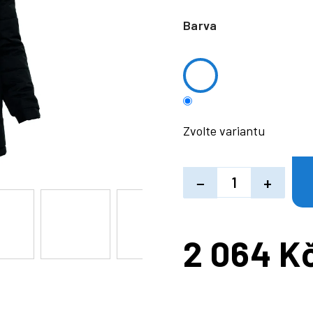
Barva
Zvolte variantu
−
+
2 064 K
Měrná
cena: