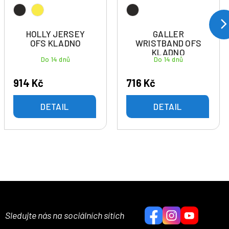
HOLLY JERSEY
GALLER
OFS KLADNO
WRISTBAND OFS
KLADNO
Do 14 dnů
Do 14 dnů
914 Kč
716 Kč
DETAIL
DETAIL
Sledujte nás na sociálních sítích