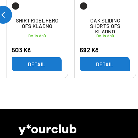
SHIRT RIGEL HERO
OAK SLIDING
OFS KLADNO
SHORTS OFS
KLADNO
Do 14 dnů
Do 14 dnů
503 Kč
692 Kč
DETAIL
DETAIL
Z
á