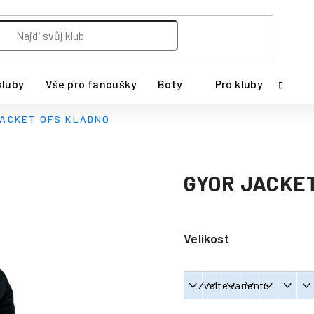
kluby
Vše pro fanoušky
Boty
Pro kluby
JACKET OFS KLADNO
GYOR JACKE
Velikost