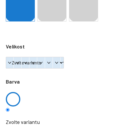
a
j
í
t
?
Velikost
HLEDAT
Barva
Zvolte variantu