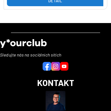
DETAIL
Z
á
p
a
Sledujte nás na sociálních sítích
t
í
KONTAKT