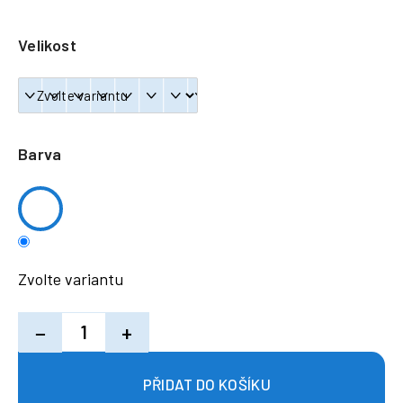
a
j
Velikost
í
t
?
Barva
HLEDAT
Zvolte variantu
−
+