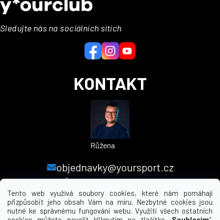
p
a
Sledujte nás na sociálních sítích
t
í
KONTAKT
Růžena
objednavky@yoursport.cz
+420 224 250 000
Tento web využívá soubory cookies, které nám pomáhají
přizpůsobit jeho obsah Vám na míru. Nezbytné cookies jsou
nutné ke správnému fungování webu. Využití všech ostatních
MENU
cookies můžete povolit kliknutím na tlačítko „
Souhlasím
“.