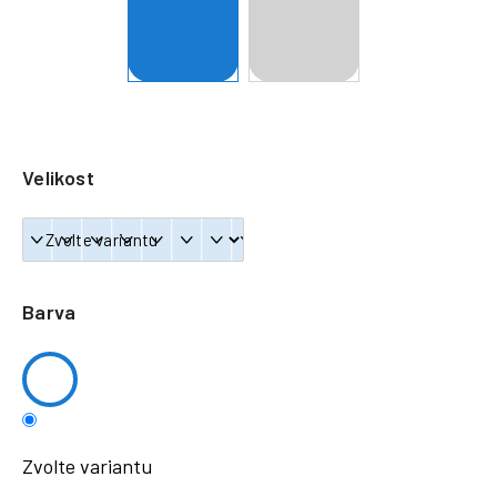
a
j
í
t
?
Velikost
HLEDAT
Barva
Zvolte variantu