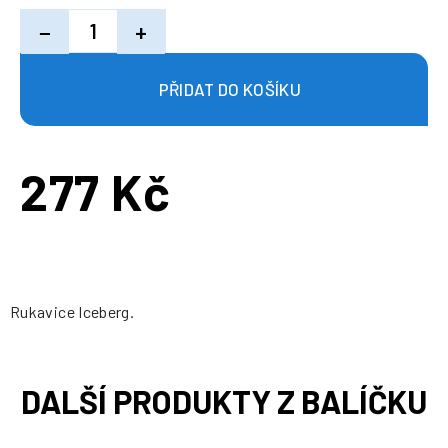
−
+
277 Kč
Měrná
cena:
Rukavice Iceberg.