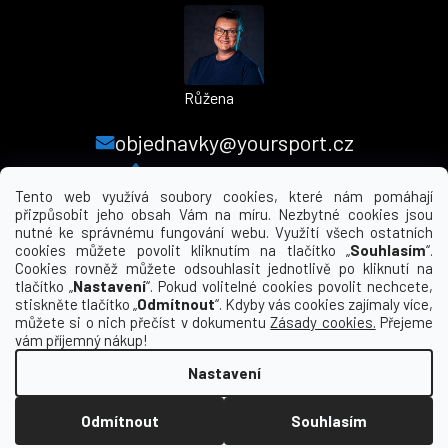
a
j
í
Růžena
t
?
objednavky@yoursport.cz
+420 224 250 000
Tento web využívá soubory cookies, které nám pomáhají
přizpůsobit jeho obsah Vám na míru. Nezbytné cookies jsou
nutné ke správnému fungování webu. Využití všech ostatních
MENU
cookies můžete povolit kliknutím na tlačítko „
Souhlasím
“.
HLEDAT
Cookies rovněž můžete odsouhlasit jednotlivě po kliknutí na
tlačítko „
Nastavení
“. Pokud volitelné cookies povolit nechcete,
INFORMACE PRO VÁS
stiskněte tlačítko „
Odmítnout
“. Kdyby vás cookies zajímaly více,
můžete si o nich přečíst v dokumentu
Zásady cookies.
Přejeme
KDE NÁS NAJDETE
vám příjemný nákup!
Nastavení
Vytvořil Shoptet
Odmítnout
Souhlasím
Copyright 2026
yourclub.cz
. Všechna práva