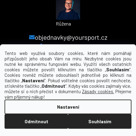
Růžena
objednavky@yoursport.cz
+420 224 250 000
Tento web využívá soubory cookies, které nám pomáhají
přizpůsobit jeho obsah Vám na míru. Nezbytné cookies jsou
nutné ke správnému fungování webu. Využití všech ostatních
MENU
cookies můžete povolit kliknutím na tlačítko „
Souhlasím
“.
Cookies rovněž můžete odsouhlasit jednotlivě po kliknutí na
tlačítko „
Nastavení
“. Pokud volitelné cookies povolit nechcete,
INFORMACE PRO VÁS
stiskněte tlačítko „
Odmítnout
“. Kdyby vás cookies zajímaly více,
můžete si o nich přečíst v dokumentu
Zásady cookies.
Přejeme
KDE NÁS NAJDETE
vám příjemný nákup!
Nastavení
Vytvořil Shoptet
Odmítnout
Souhlasím
Copyright 2026
yourclub.cz
. Všechna práva
vyhrazena.
Upravit nastavení cookies