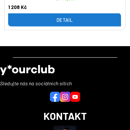
1 208 Kč
DETAIL
Z
á
p
a
Sledujte nás na sociálních sítích
t
í
KONTAKT