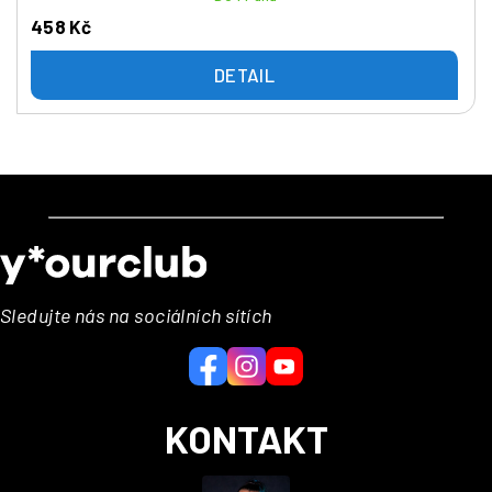
458 Kč
DETAIL
Z
á
p
a
Sledujte nás na sociálních sítích
t
í
KONTAKT