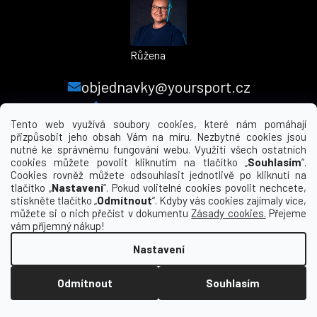
Růžena
objednavky@yoursport.cz
+420 224 250 000
Tento web využívá soubory cookies, které nám pomáhají
přizpůsobit jeho obsah Vám na míru. Nezbytné cookies jsou
nutné ke správnému fungování webu. Využití všech ostatních
MENU
cookies můžete povolit kliknutím na tlačítko „
Souhlasím
“.
Cookies rovněž můžete odsouhlasit jednotlivě po kliknutí na
tlačítko „
Nastavení
“. Pokud volitelné cookies povolit nechcete,
INFORMACE PRO VÁS
stiskněte tlačítko „
Odmítnout
“. Kdyby vás cookies zajímaly více,
můžete si o nich přečíst v dokumentu
Zásady cookies.
Přejeme
KDE NÁS NAJDETE
vám příjemný nákup!
Nastavení
Vytvořil Shoptet
Odmítnout
Souhlasím
Copyright 2026
yourclub.cz
. Všechna práva
vyhrazena.
Upravit nastavení cookies