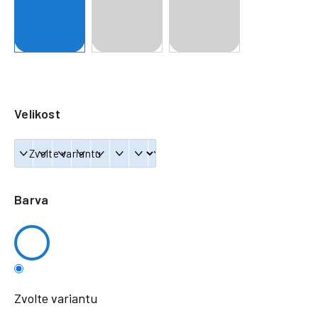
a
j
í
t
?
Velikost
HLEDAT
Barva
Zvolte variantu