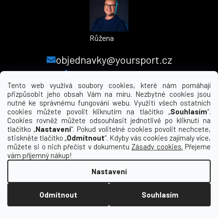
Růžena
objednavky@yoursport.cz
+420 224 250 000
Tento web využívá soubory cookies, které nám pomáhají
přizpůsobit jeho obsah Vám na míru. Nezbytné cookies jsou
nutné ke správnému fungování webu. Využití všech ostatních
MENU
cookies můžete povolit kliknutím na tlačítko „
Souhlasím
“.
Cookies rovněž můžete odsouhlasit jednotlivě po kliknutí na
tlačítko „
Nastavení
“. Pokud volitelné cookies povolit nechcete,
INFORMACE PRO VÁS
stiskněte tlačítko „
Odmítnout
“. Kdyby vás cookies zajímaly více,
můžete si o nich přečíst v dokumentu
Zásady cookies.
Přejeme
KDE NÁS NAJDETE
vám příjemný nákup!
Nastavení
Vytvořil Shoptet
Odmítnout
Souhlasím
Copyright 2026
yourclub.cz
. Všechna práva
vyhrazena.
Upravit nastavení cookies