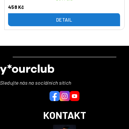
458 Kč
DETAIL
Z
á
p
a
Sledujte nás na sociálních sítích
t
í
KONTAKT