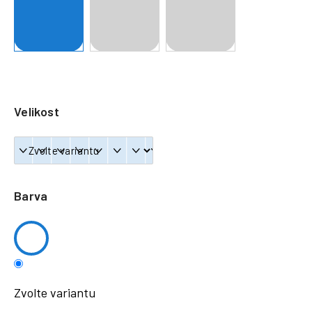
a
j
í
t
?
Velikost
HLEDAT
Barva
Zvolte variantu