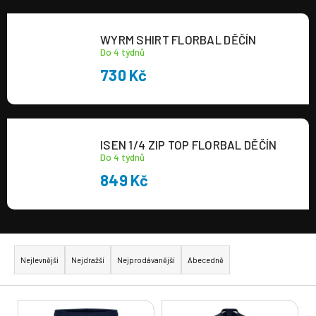
a
j
WYRM SHIRT FLORBAL DĚČÍN
í
Do 4 týdnů
t
730 Kč
?
ISEN 1/4 ZIP TOP FLORBAL DĚČÍN
Do 4 týdnů
849 Kč
HLEDAT
Ř
a
Nejlevnější
Nejdražší
Nejprodávanější
Abecedně
z
e
V
n