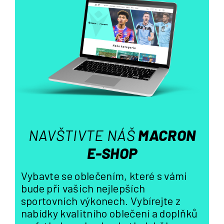
á
d
a
c
í
p
r
v
k
y
v
ý
NAVŠTIVTE NÁŠ
MACRON
p
i
E-SHOP
s
u
Vybavte se oblečením, které s vámi
bude při vašich nejlepších
sportovních výkonech. Vybírejte z
nabídky kvalitního oblečení a doplňků