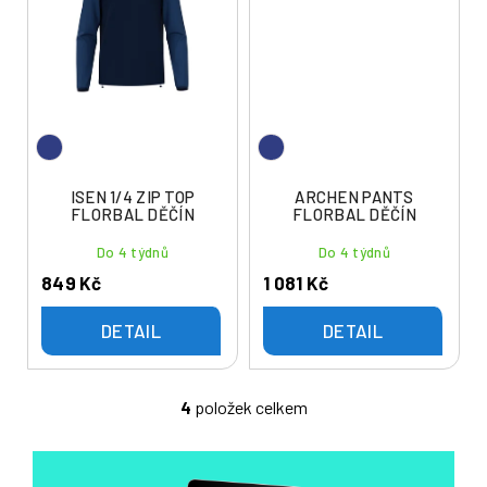
ISEN 1/4 ZIP TOP
ARCHEN PANTS
FLORBAL DĚČÍN
FLORBAL DĚČÍN
Do 4 týdnů
Do 4 týdnů
849 Kč
1 081 Kč
DETAIL
DETAIL
4
položek celkem
O
v
l