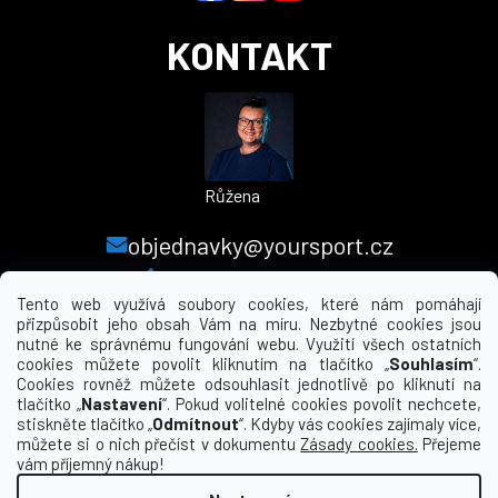
KONTAKT
Růžena
objednavky@yoursport.cz
+420 224 250 000
Tento web využívá soubory cookies, které nám pomáhají
přizpůsobit jeho obsah Vám na míru. Nezbytné cookies jsou
nutné ke správnému fungování webu. Využití všech ostatních
MENU
cookies můžete povolit kliknutím na tlačítko „
Souhlasím
“.
Cookies rovněž můžete odsouhlasit jednotlivě po kliknutí na
tlačítko „
Nastavení
“. Pokud volitelné cookies povolit nechcete,
INFORMACE PRO VÁS
stiskněte tlačítko „
Odmítnout
“. Kdyby vás cookies zajímaly více,
můžete si o nich přečíst v dokumentu
Zásady cookies.
Přejeme
KDE NÁS NAJDETE
vám příjemný nákup!