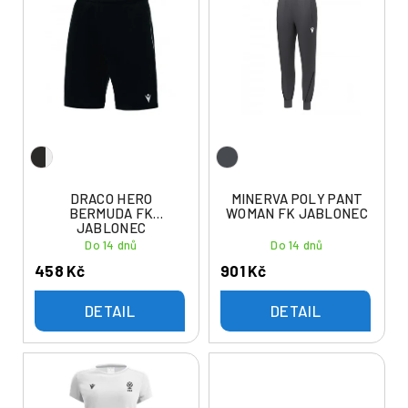
ý
í
p
p
i
r
s
o
p
d
r
u
o
k
d
t
u
DRACO HERO
MINERVA POLY PANT
ů
BERMUDA FK
WOMAN FK JABLONEC
k
JABLONEC
t
Do 14 dnů
Do 14 dnů
ů
458 Kč
901 Kč
DETAIL
DETAIL