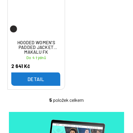
HOODED WOMEN'S
PADDED JACKET
MAKALU FK
JABLONEC
Do 4 týdnů
2 641 Kč
DETAIL
5
položek celkem
O
v
l
á
d