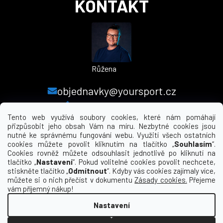
KONTAKT
Růžena
objednavky@yoursport.cz
+420 224 250 000
Tento web využívá soubory cookies, které nám pomáhají
přizpůsobit jeho obsah Vám na míru. Nezbytné cookies jsou
nutné ke správnému fungování webu. Využití všech ostatních
MENU
cookies můžete povolit kliknutím na tlačítko „
Souhlasím
“.
Cookies rovněž můžete odsouhlasit jednotlivě po kliknutí na
tlačítko „
Nastavení
“. Pokud volitelné cookies povolit nechcete,
INFORMACE PRO VÁS
stiskněte tlačítko „
Odmítnout
“. Kdyby vás cookies zajímaly více,
můžete si o nich přečíst v dokumentu
Zásady cookies.
Přejeme
KDE NÁS NAJDETE
vám příjemný nákup!
Nastavení
Vytvořil Shoptet