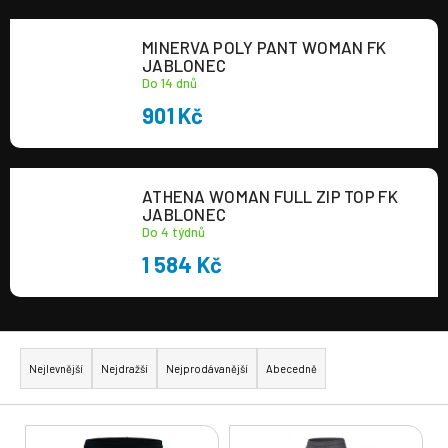
a
MINERVA POLY PANT WOMAN FK
j
JABLONEC
í
Do 14 dnů
t
901 Kč
?
ATHENA WOMAN FULL ZIP TOP FK
JABLONEC
Do 4 týdnů
HLEDAT
1 584 Kč
Ř
a
Nejlevnější
Nejdražší
Nejprodávanější
Abecedně
z
e
V
n