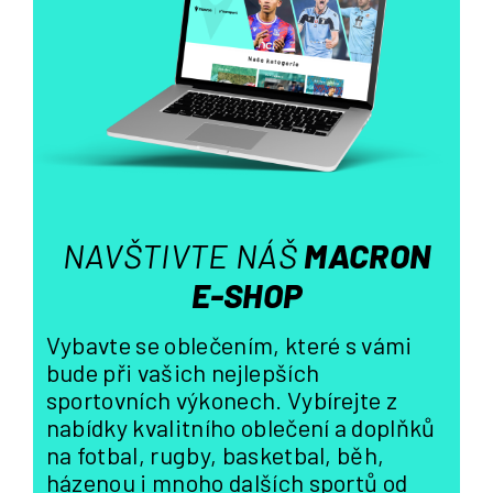
a
c
í
p
r
v
k
y
v
ý
NAVŠTIVTE NÁŠ
MACRON
p
i
E-SHOP
s
u
Vybavte se oblečením, které s vámi
bude při vašich nejlepších
sportovních výkonech. Vybírejte z
nabídky kvalitního oblečení a doplňků
na fotbal, rugby, basketbal, běh,
házenou i mnoho dalších sportů od