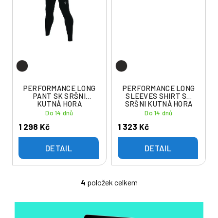
PERFORMANCE LONG
PERFORMANCE LONG
PANT SK SRŠNI
SLEEVES SHIRT SK
KUTNÁ HORA
SRŠNI KUTNÁ HORA
Do 14 dnů
Do 14 dnů
1 298 Kč
1 323 Kč
DETAIL
DETAIL
4
položek celkem
O
v
l