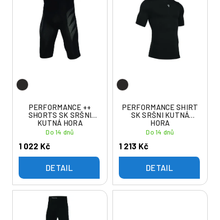
ý
í
p
p
i
r
s
o
p
d
r
u
o
k
d
t
u
PERFORMANCE ++
PERFORMANCE SHIRT
ů
SHORTS SK SRŠNI
SK SRŠNI KUTNÁ
k
KUTNÁ HORA
HORA
t
Do 14 dnů
Do 14 dnů
ů
1 022 Kč
1 213 Kč
DETAIL
DETAIL