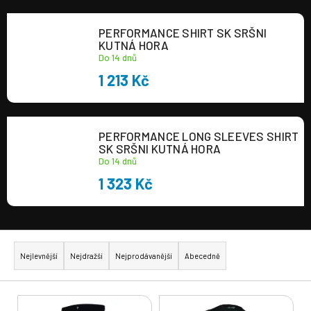
a
PERFORMANCE SHIRT SK SRŠNI
j
KUTNÁ HORA
í
Do 14 dnů
t
1 213 Kč
?
PERFORMANCE LONG SLEEVES SHIRT
SK SRŠNI KUTNÁ HORA
Do 14 dnů
HLEDAT
1 323 Kč
Ř
a
Nejlevnější
Nejdražší
Nejprodávanější
Abecedně
z
e
V
n