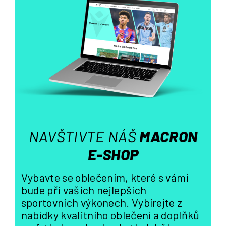
á
d
a
c
í
p
r
v
k
y
v
ý
NAVŠTIVTE NÁŠ
MACRON
p
i
E-SHOP
s
u
Vybavte se oblečením, které s vámi
bude při vašich nejlepších
sportovních výkonech. Vybírejte z
nabídky kvalitního oblečení a doplňků