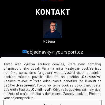
KONTAKT
Růžena
objednavky@yoursport.cz
+420 224 250 000
Tento web využívá soubory cookies, které nám pomáhají
přizpůsobit jeho obsah Vám na míru. Nezbytné cookies jsou
nutné ke správnému fungování webu. Využití všech ostatních
MENU
cookies můžete povolit kliknutím na tlačítko „
Souhlasím
“.
Cookies rovněž můžete odsouhlasit jednotlivě po kliknutí na
tlačítko „
Nastavení
“. Pokud volitelné cookies povolit nechcete,
INFORMACE PRO VÁS
stiskněte tlačítko „
Odmítnout
“. Kdyby vás cookies zajímaly více,
můžete si o nich přečíst v dokumentu
Zásady cookies.
Přejeme
KDE NÁS NAJDETE
vám příjemný nákup!