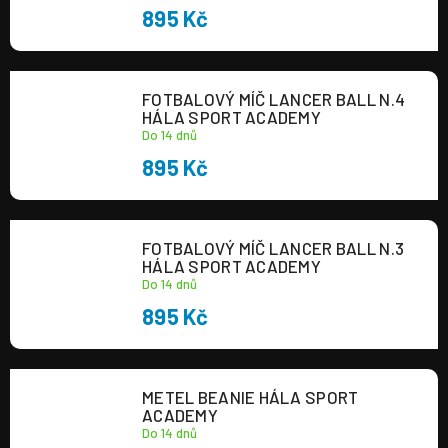
895 Kč
a
j
í
FOTBALOVÝ MÍČ LANCER BALL N.4
t
HÁLA SPORT ACADEMY
?
Do 14 dnů
895 Kč
FOTBALOVÝ MÍČ LANCER BALL N.3
HLEDAT
HÁLA SPORT ACADEMY
Do 14 dnů
895 Kč
METEL BEANIE HÁLA SPORT
ACADEMY
Do 14 dnů