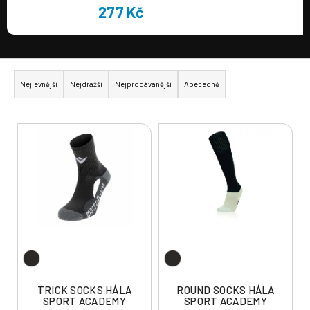
277 Kč
Ř
a
Nejlevnější
Nejdražší
Nejprodávanější
Abecedně
z
e
V
n
ý
í
p
p
i
r
s
o
p
d
r
u
o
k
d
t
u
TRICK SOCKS HÁLA
ROUND SOCKS HÁLA
ů
SPORT ACADEMY
SPORT ACADEMY
k