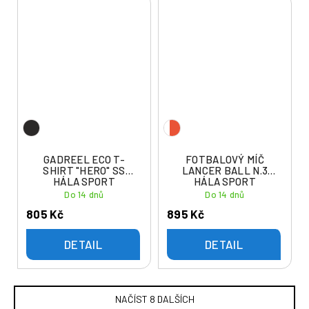
GADREEL ECO T-
FOTBALOVÝ MÍČ
SHIRT "HERO" SS
LANCER BALL N.3
HÁLA SPORT
HÁLA SPORT
ACADEMY
ACADEMY
Do 14 dnů
Do 14 dnů
805 Kč
895 Kč
DETAIL
DETAIL
NAČÍST 8 DALŠÍCH