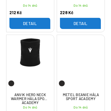
t
Do 14 dnů
Do 14 dnů
ů
212 Kč
228 Kč
DETAIL
DETAIL
ANVIK HERO NECK
METEL BEANIE HÁLA
WARMER HÁLA SPORT
SPORT ACADEMY
ACADEMY
Do 14 dnů
Do 14 dnů