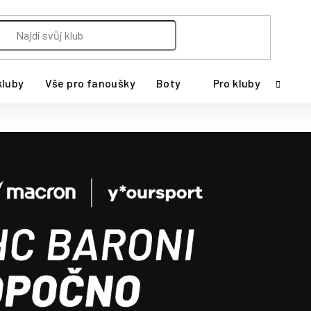
kluby
Vše pro fanoušky
Boty
Pro kluby