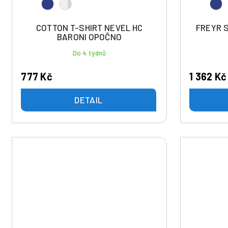
COTTON T-SHIRT NEVEL HC
FREYR 
BARONI OPOČNO
Do 4 týdnů
777 Kč
1 362 Kč
DETAIL