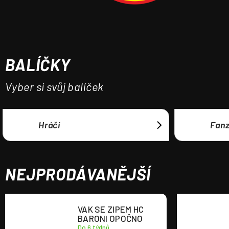
a
j
í
t
BALÍČKY
?
Vyber si svůj balíček
HLEDAT
Hráči
Fan
NEJPRODÁVANĚJŠÍ
VAK SE ZIPEM HC
BARONI OPOČNO
Do 6 týdnů