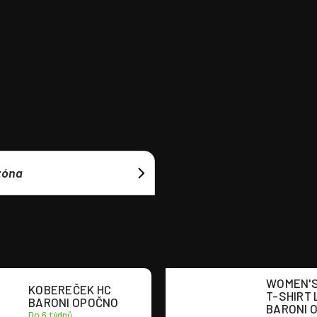
zóna
WOMEN'S
KOBEREČEK HC
T-SHIRT 
BARONI OPOČNO
BARONI 
Do 6 týdnů