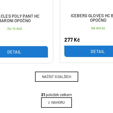
ICEBERG GLOVES HC 
CLES POLY PANT HC
OPOČNO
BARONI OPOČNO
Na dotaz
Do 14 dnů
277 Kč
DETAIL
DETAIL
NAČÍST 9 DALŠÍCH
O
21
položek celkem
v
NAHORU
l
á