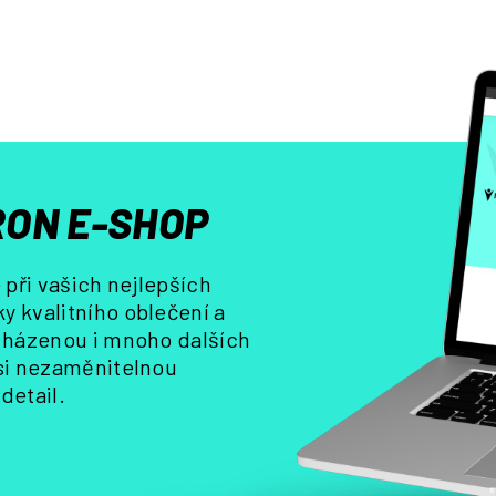
d
a
c
í
p
r
v
k
y
ON E-SHOP
v
ý
p
při vašich nejlepších
i
y kvalitního oblečení a
s
, házenou i mnoho dalších
u
 si nezaměnitelnou
detail.