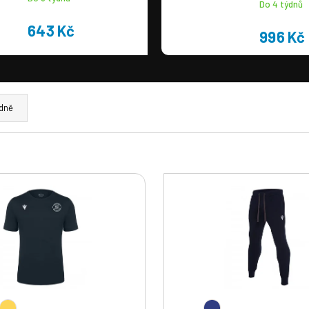
Do 4 týdnů
643 Kč
996 Kč
dně