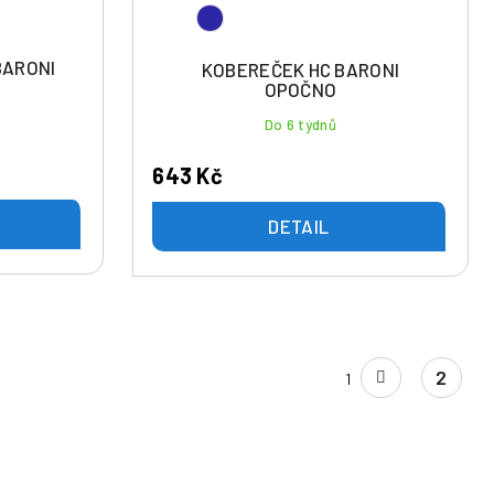
BARONI
KOBEREČEK HC BARONI
OPOČNO
Do 6 týdnů
643 Kč
DETAIL
S
2
1
t
r
á
n
k
o