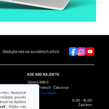
Sledujte nás na sociálních sítích
KDE NÁS NAJDETE
Vážská 998/2
196 00 Praha 9 - Čakovice
dajů
a míru. Nezbytné
Zobrazit na mapě ›
ích údajů
 můžete povolit
Po - Pa
9:00 - 16:00
knutí na tlačítko
So - Ne
Zavřeno
out
“. Kdyby vás