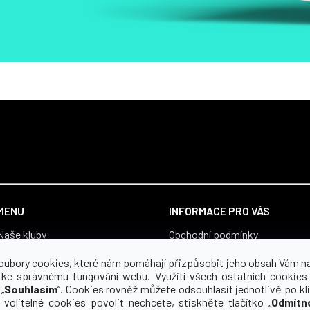
MENU
INFORMACE PRO VÁS
Naše kluby
Obchodní podmínky
Vše pro fanoušky
Zásady zpracování osobních ú
oubory cookies, které nám pomáhají přizpůsobit jeho obsah Vám n
Boty
Souhlas se zpracováním osobn
 ke správnému fungování webu. Využití všech ostatních cookies
„
Souhlasím
“. Cookies rovněž můžete odsouhlasit jednotlivě po kli
Proč yourclub
Reklamace a vrácení zboží
 volitelné cookies povolit nechcete, stiskněte tlačítko „
Odmítn