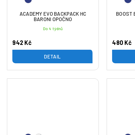
d
ů
u
ACADEMY EVO BACKPACK HC
BOOST 
k
BARONI OPOČNO
t
Do 4 týdnů
ů
942 Kč
480 Kč
DETAIL