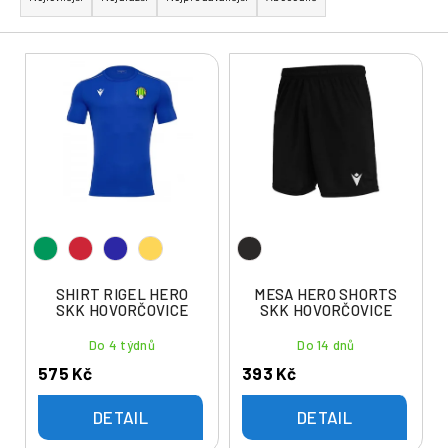
z
e
V
n
ý
í
p
p
i
r
s
o
p
d
r
u
o
k
d
t
u
SHIRT RIGEL HERO
MESA HERO SHORTS
ů
SKK HOVORČOVICE
SKK HOVORČOVICE
k
t
Do 4 týdnů
Do 14 dnů
ů
575 Kč
393 Kč
DETAIL
DETAIL