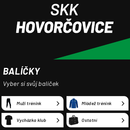
a
j
í
t
?
BALÍČKY
HLEDAT
Vyber si svůj balíček
Muži trénink
Mládež trénink
Vycházka klub
Ostatní