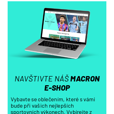
l
á
d
a
c
í
p
r
v
k
y
v
ý
NAVŠTIVTE NÁŠ
MACRON
p
i
E-SHOP
s
u
Vybavte se oblečením, které s vámi
bude při vašich nejlepších
sportovních výkonech. Vybírejte z