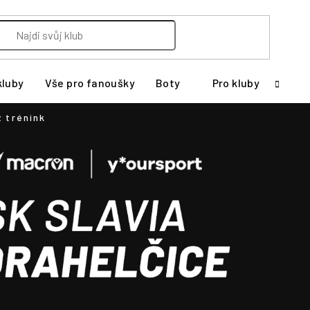
kluby
Vše pro fanoušky
Boty
Pro kluby
 trénink