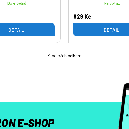
Do 4 týdnů
Na dotaz
829 Kč
DETAIL
DETAIL
4
položek celkem
O
v
l
á
d
a
c
í
p
r
ON E-SHOP
v
k