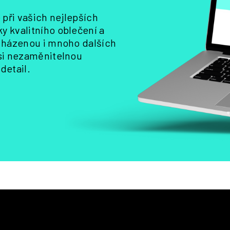
y
při vašich nejlepších
v
y kvalitního oblečení a
ý
, házenou i mnoho dalších
p
i
 si nezaměnitelnou
s
detail.
u