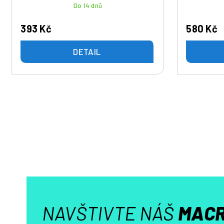
t
Do 14 dnů
ů
393 Kč
580 Kč
DETAIL
NAVŠTIVTE NÁŠ
MACR