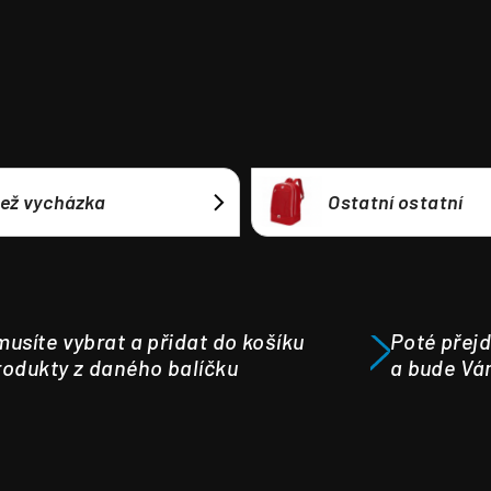
ež vycházka
Ostatní ostatní
usíte vybrat a přidat do košíku
Poté přejd
odukty z daného balíčku
a bude Vá