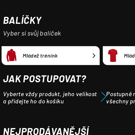
a
j
BALÍČKY
í
t
Vyber si svůj balíček
?
Mládež trénink
Mlád
HLEDAT
JAK POSTUPOVAT?
Vyberte vždy produkt, jeho velikost
Postupně m
a přidejte ho do košíku
všechny pr
NEJPRODÁVANĚJŠÍ